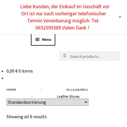
Liebe Kunden, der Einkauf im Geschäft vor
EN
Ort ist nur nach vorheriger telefonischer
+
Termin Vereinbarung möglich. Tel-
0652593589 Vielen Dank !
Menu
Search
Search
for:
0,00
€
0 items
WOMEN
Home
ACCESSOIRES
MEN
Leather Gloves
KIDS
Showing all 6 results
ACCESSOIRES