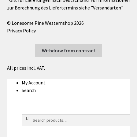
© Lonesome Pine Westernshop 2026
Privacy Policy
Withdraw from contract
All prices incl. VAT.
My Account
Search
Search
Search
for: