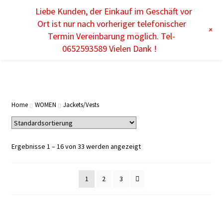
Liebe Kunden, der Einkauf im Geschäft vor
Menu
Ort ist nur nach vorheriger telefonischer
+
Termin Vereinbarung möglich. Tel-
0652593589 Vielen Dank !
WOMEN
MEN
Home
WOMEN
Jackets/Vests
KIDS
Ergebnisse 1 – 16 von 33 werden angezeigt
ACCESSOIRES
SHOP BY THEME
1
2
3
DE
EN