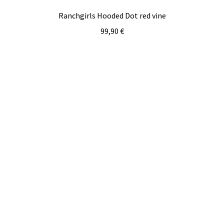
Ranchgirls Hooded Dot red vine
99,90
€