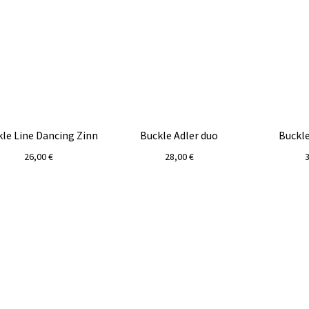
le Line Dancing Zinn
Buckle Adler duo
Buckl
26,00
€
28,00
€