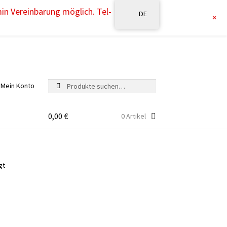
min Vereinbarung möglich. Tel-
DE
+
Suche
Suche
Mein Konto
nach:
0,00
€
0 Artikel
gt