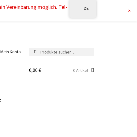
min Vereinbarung möglich. Tel-
DE
+
Suche
Suche
Mein Konto
nach:
0,00
€
0 Artikel
t