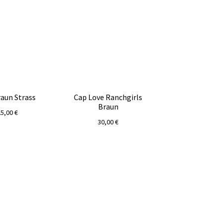
raun Strass
Cap Love Ranchgirls
Braun
25,00
€
30,00
€