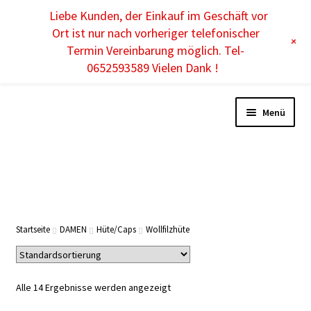
Liebe Kunden, der Einkauf im Geschäft vor
DE
Ort ist nur nach vorheriger telefonischer
+
Termin Vereinbarung möglich. Tel-
0652593589 Vielen Dank !
Menü
Unterm
DAMEN
öffnen
Unterm
HERREN
Startseite
DAMEN
Hüte/Caps
Wollfilzhüte
öffnen
Unterm
KINDER
öffnen
Alle 14 Ergebnisse werden angezeigt
Unterm
ACCESSOIRES
öffnen