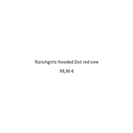
Ranchgirls Hooded Dot red vine
99,90
€