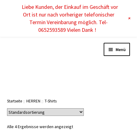
Liebe Kunden, der Einkauf im Geschäft vor
DE
Ort ist nur nach vorheriger telefonischer
+
Termin Vereinbarung möglich. Tel-
0652593589 Vielen Dank !
Menü
Unterm
DAMEN
öffnen
Unterm
HERREN
Startseite
HERREN
T-Shirts
öffnen
Hemden
Alle 4 Ergebnisse werden angezeigt
T-Shirts