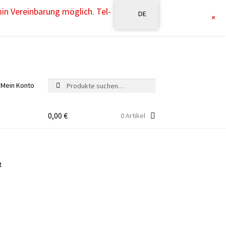
min Vereinbarung möglich. Tel-
DE
+
Suche
Suche
Mein Konto
nach:
0,00
€
0 Artikel
t