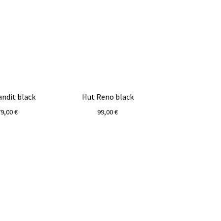
andit black
Hut Reno black
79,00
€
99,00
€