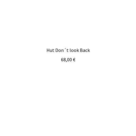
Hut Don´t look Back
68,00
€