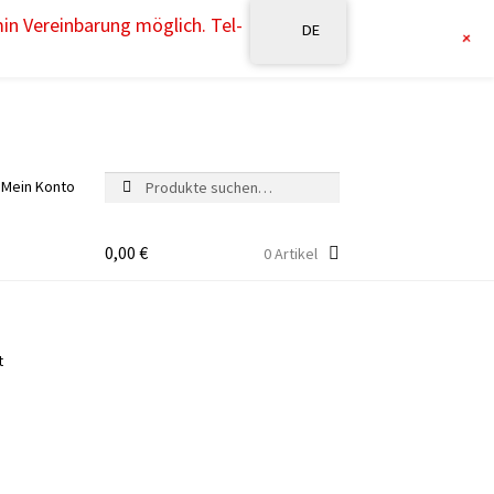
min Vereinbarung möglich. Tel-
DE
+
Suche
Suche
Mein Konto
nach:
0,00
€
0 Artikel
t