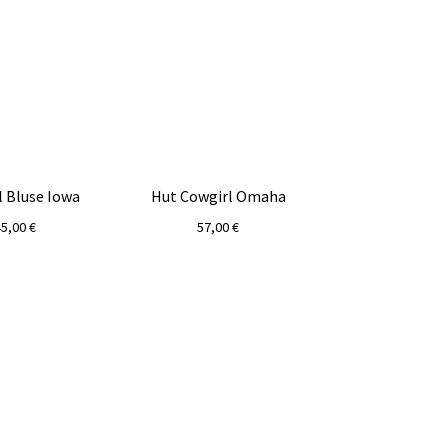
l Bluse Iowa
Hut Cowgirl Omaha
45,00
€
57,00
€