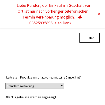
Liebe Kunden, der Einkauf im Geschäft vor
DE
Ort ist nur nach vorheriger telefonischer
+
Termin Vereinbarung möglich. Tel-
0652593589 Vielen Dank !
Menü
Unterm
DAMEN
öffnen
Unterm
HERREN
Startseite
Produkte verschlagwortet mit „Line Dance Shirt“
öffnen
Unterm
KINDER
öffnen
Alle 3 Ergebnisse werden angezeigt
Unterm
ACCESSOIRES
öffnen