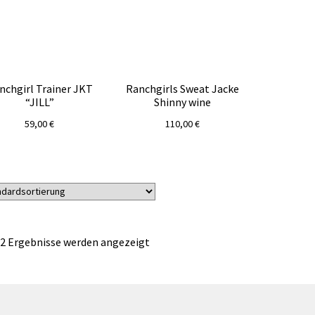
nchgirl Trainer JKT
Ranchgirls Sweat Jacke
“JILL”
Shinny wine
59,00
€
110,00
€
 2 Ergebnisse werden angezeigt