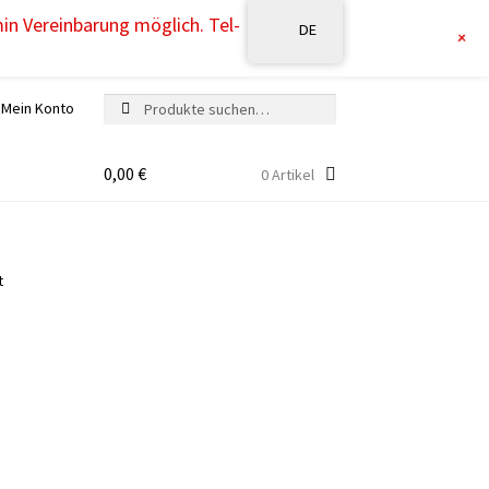
min Vereinbarung möglich. Tel-
DE
+
Suche
Suche
Mein Konto
nach:
0,00
€
0 Artikel
t