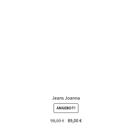
Jeans Joanna
ANGEBOT!
Ursprünglicher
Aktueller
98,00
€
89,00
€
Preis
Preis