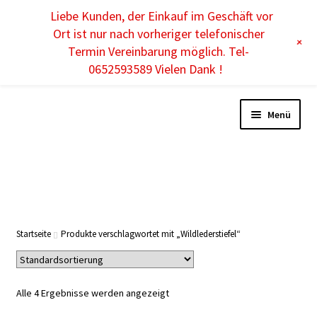
Liebe Kunden, der Einkauf im Geschäft vor
DE
Ort ist nur nach vorheriger telefonischer
+
Termin Vereinbarung möglich. Tel-
0652593589 Vielen Dank !
Menü
Unterm
DAMEN
öffnen
Unterm
HERREN
Startseite
Produkte verschlagwortet mit „Wildlederstiefel“
öffnen
Unterm
KINDER
öffnen
Alle 4 Ergebnisse werden angezeigt
Unterm
ACCESSOIRES
öffnen