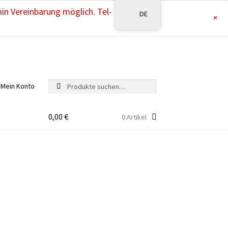
min Vereinbarung möglich. Tel-
DE
+
Suche
Suche
Mein Konto
nach:
0,00
€
0 Artikel