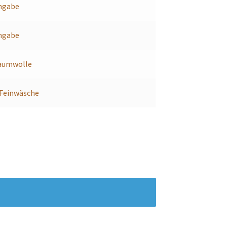
ngabe
ngabe
aumwolle
 Feinwäsche