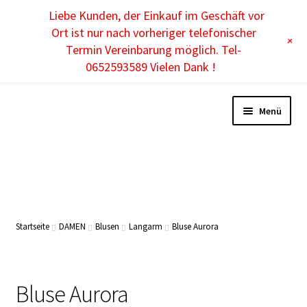
Liebe Kunden, der Einkauf im Geschäft vor
DE
Ort ist nur nach vorheriger telefonischer
+
Termin Vereinbarung möglich. Tel-
0652593589 Vielen Dank !
Menü
Unterm
DAMEN
öffnen
Unterm
HERREN
Startseite
DAMEN
Blusen
Langarm
Bluse Aurora
öffnen
Unterm
KINDER
öffnen
Unterm
Bluse Aurora
ACCESSOIRES
öffnen