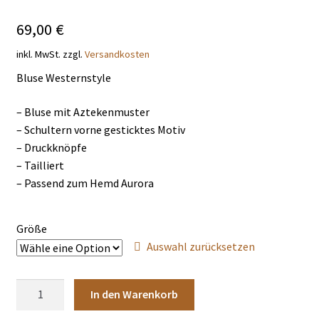
Unterm
THEMENWELTEN
69,00
€
öffnen
inkl. MwSt.
zzgl.
Versandkosten
DE
EN
Bluse Westernstyle
– Bluse mit Aztekenmuster
– Schultern vorne gesticktes Motiv
– Druckknöpfe
– Tailliert
– Passend zum Hemd Aurora
Größe
Auswahl zurücksetzen
Bluse
In den Warenkorb
Aurora