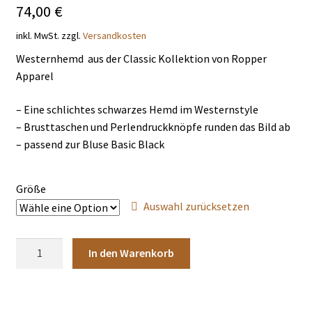
74,00
€
THEMENWELTEN
inkl. MwSt.
zzgl.
Versandkosten
DE
EN
Westernhemd aus der Classic Kollektion von Ropper
Apparel
– Eine schlichtes schwarzes Hemd im Westernstyle
– Brusttaschen und Perlendruckknöpfe runden das Bild ab
– passend zur Bluse Basic Black
Größe
Auswahl zurücksetzen
Hemd
In den Warenkorb
Basic
black
Menge