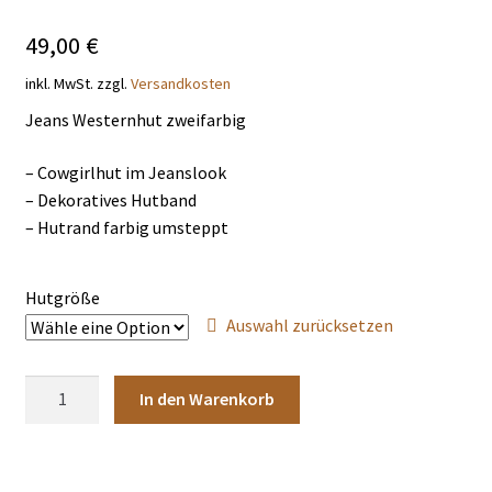
THEMENWELTEN
49,00
€
inkl. MwSt.
zzgl.
Versandkosten
DE
EN
Jeans Westernhut zweifarbig
– Cowgirlhut im Jeanslook
– Dekoratives Hutband
– Hutrand farbig umsteppt
Hutgröße
Auswahl zurücksetzen
Hut
In den Warenkorb
House
Party
Menge