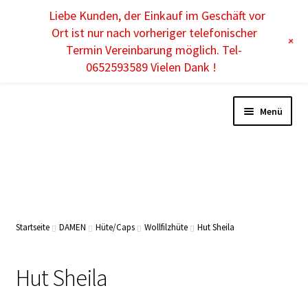
Liebe Kunden, der Einkauf im Geschäft vor
DE
Ort ist nur nach vorheriger telefonischer
+
Termin Vereinbarung möglich. Tel-
0652593589 Vielen Dank !
Menü
DAMEN
HERREN
Startseite
DAMEN
Hüte/Caps
Wollfilzhüte
Hut Sheila
KINDER
Hut Sheila
ACCESSOIRES