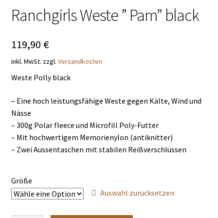
Ranchgirls Weste ” Pam” black
THEMENWELTEN
DE
EN
119,90
€
inkl. MwSt.
zzgl.
Versandkosten
Weste Polly black
– Eine hoch leistungsfähige Weste gegen Kälte, Wind und
Nässe
– 300g Polar fleece und Microfill Poly-Futter
– Mit hochwertigem Memorienylon (antiknitter)
– Zwei Aussentaschen mit stabilen Reißverschlüssen
Größe
Auswahl zurücksetzen