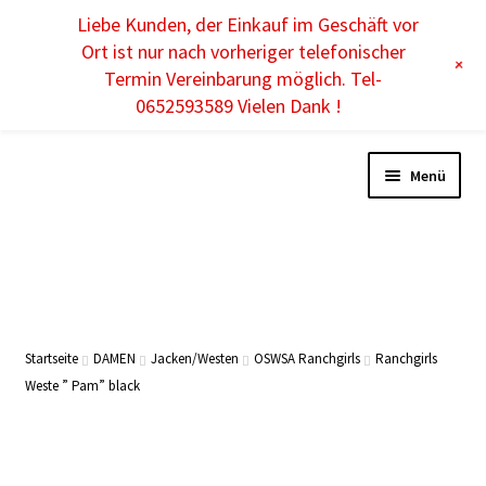
Liebe Kunden, der Einkauf im Geschäft vor
DE
Ort ist nur nach vorheriger telefonischer
+
Termin Vereinbarung möglich. Tel-
0652593589 Vielen Dank !
Menü
DAMEN
HERREN
Startseite
DAMEN
Jacken/Westen
OSWSA Ranchgirls
Ranchgirls
Weste ” Pam” black
KINDER
ACCESSOIRES