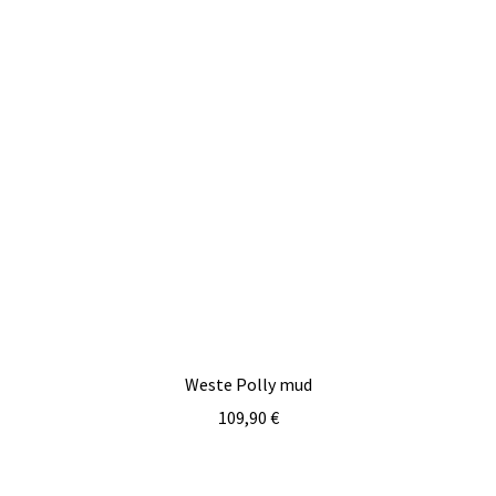
Weste Polly mud
109,90
€