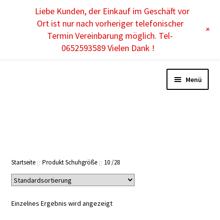
Liebe Kunden, der Einkauf im Geschäft vor
DE
Ort ist nur nach vorheriger telefonischer
+
Termin Vereinbarung möglich. Tel-
0652593589 Vielen Dank !
Menü
Unterm
DAMEN
öffnen
Unterm
HERREN
Startseite
Produkt Schuhgröße
10 /28
öffnen
Unterm
KINDER
öffnen
Einzelnes Ergebnis wird angezeigt
Unterm
ACCESSOIRES
öffnen