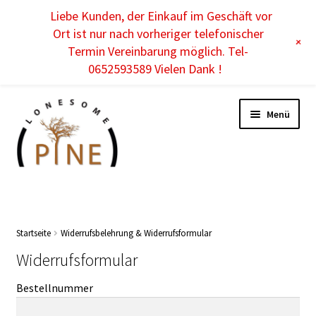
Liebe Kunden, der Einkauf im Geschäft vor
DE
Ort ist nur nach vorheriger telefonischer
+
Termin Vereinbarung möglich. Tel-
0652593589 Vielen Dank !
Menü
Unterm
DAMEN
öffnen
Unterm
HERREN
Startseite
Widerrufsbelehrung & Widerrufsformular
öffnen
Widerrufsformular
Unterm
KINDER
öffnen
Bestellnummer
Unterm
ACCESSOIRES
öffnen