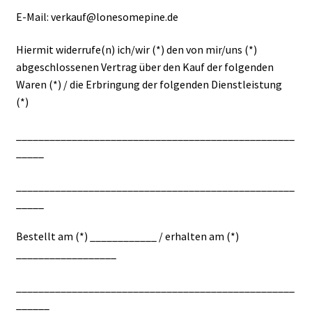
E-Mail: verkauf@lonesomepine.de
Hiermit widerrufe(n) ich/wir (*) den von mir/uns (*)
abgeschlossenen Vertrag über den Kauf der folgenden
Waren (*) / die Erbringung der folgenden Dienstleistung
(*)
__________________________________________________
_____
__________________________________________________
_____
Bestellt am (*) ____________ / erhalten am (*)
__________________
__________________________________________________
______